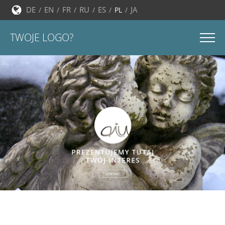
DE
EN
FR
RU
ES
JA
PL
TWOJE LOGO?