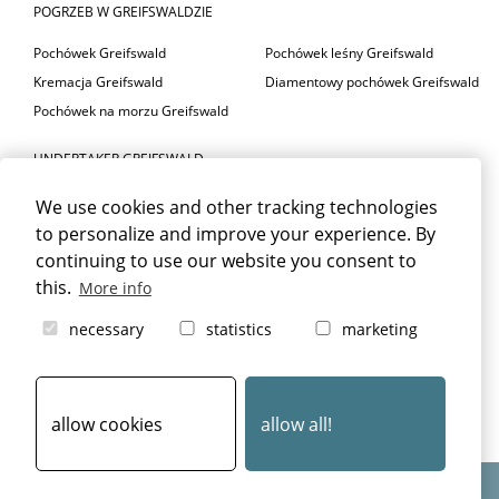
POGRZEB W GREIFSWALDZIE
Pochówek Greifswald
Pochówek leśny Greifswald
Kremacja Greifswald
Diamentowy pochówek Greifswald
Pochówek na morzu Greifswald
UNDERTAKER GREIFSWALD
Usługi pogrzebowe Greifswald
Kwiaciarnia pogrzebowa
We use cookies and other tracking technologies
Doradztwo dla osób w żałobie
Greifswald
to personalize and improve your experience. By
Greifswald
Zakład pogrzebowy w
continuing to use our website you consent to
this.
Pogrzeb Greifswald
Greifswaldzie
More info
necessary
statistics
marketing
ŻAŁOBA GREIFSWALD
Śmierć Greifswald
Prawo spadkowe Greifswald
Pogrzeb w Greifswaldzie
Pogrzeb Greifswald
allow cookies
allow all!
Rodzaje pochówków Greifswald
Projektowanie i wdrażanie © 2024
aiu Bestatterkommunikation