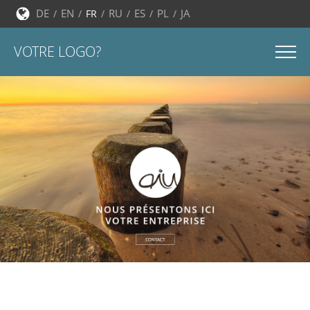
DE
EN
RU
ES
PL
JA
FR
VOTRE LOGO?