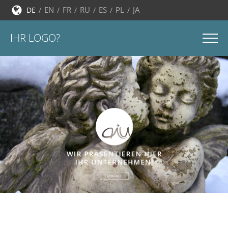
EN
FR
RU
ES
PL
JA
DE
IHR LOGO?