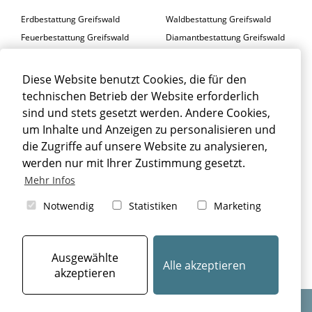
Erdbestattung Greifswald
Waldbestattung Greifswald
Feuerbestattung Greifswald
Diamantbestattung Greifswald
Seebestattung Greifswald
Diese Website benutzt Cookies, die für den
BESTATTER GREIFSWALD
technischen Betrieb der Website erforderlich
Trauerfeier Greifswald
Trauerfloristik Greifswald
sind und stets gesetzt werden. Andere Cookies,
um Inhalte und Anzeigen zu personalisieren und
Trauerbegleitung Greifswald
Trauerhalle Greifswald
die Zugriffe auf unsere Website zu analysieren,
Beisetzung Greifswald
werden nur mit Ihrer Zustimmung gesetzt.
TRAUERFALL GREIFSWALD
Mehr Infos
Sterbefall Greifswald
Erbrecht Greifswald
Notwendig
Statistiken
Marketing
Bestattung Greifswald
Beerdigung Greifswald
Bestattungsarten Greifswald
Ausgewählte
Alle akzeptieren
akzeptieren
Design & Umsetzung: © 2024
aiu Bestatterkommunikation