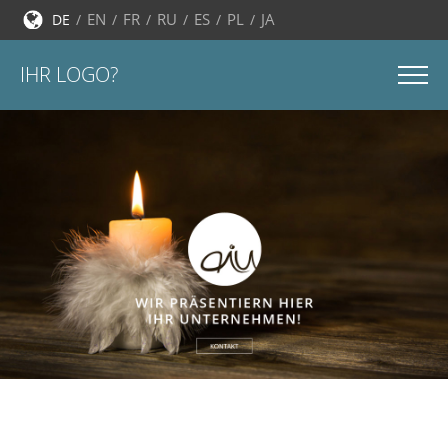
EN
FR
RU
ES
PL
JA
DE
IHR LOGO?