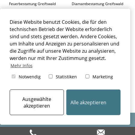
Feuerbestattung Greifswald
Diamantbestattung Greifswald
Seebestattung Greifswald
Diese Website benutzt Cookies, die für den
BESTATTER GREIFSWALD
technischen Betrieb der Website erforderlich
Trauerfeier Greifswald
Trauerfloristik Greifswald
sind und stets gesetzt werden. Andere Cookies,
um Inhalte und Anzeigen zu personalisieren und
Trauerbegleitung Greifswald
Trauerhalle Greifswald
die Zugriffe auf unsere Website zu analysieren,
Beisetzung Greifswald
werden nur mit Ihrer Zustimmung gesetzt.
TRAUERFALL GREIFSWALD
Mehr Infos
Sterbefall Greifswald
Erbrecht Greifswald
Notwendig
Statistiken
Marketing
Bestattung Greifswald
Beerdigung Greifswald
Bestattungsarten Greifswald
Ausgewählte
Alle akzeptieren
akzeptieren
Design & Umsetzung: © 2024
aiu Bestatterkommunikation