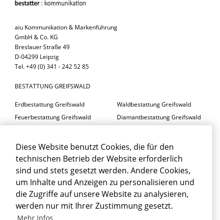
aiu Kommunikation & Markenführung
GmbH & Co. KG
Breslauer Straße 49
D-04299 Leipzig
Tel. +49 (0) 341 - 242 52 85
BESTATTUNG GREIFSWALD
Erdbestattung Greifswald
Waldbestattung Greifswald
Feuerbestattung Greifswald
Diamantbestattung Greifswald
Seebestattung Greifswald
Diese Website benutzt Cookies, die für den
BESTATTER GREIFSWALD
technischen Betrieb der Website erforderlich
Trauerfeier Greifswald
Trauerfloristik Greifswald
sind und stets gesetzt werden. Andere Cookies,
um Inhalte und Anzeigen zu personalisieren und
Trauerbegleitung Greifswald
Trauerhalle Greifswald
die Zugriffe auf unsere Website zu analysieren,
Beisetzung Greifswald
werden nur mit Ihrer Zustimmung gesetzt.
TRAUERFALL GREIFSWALD
Mehr Infos