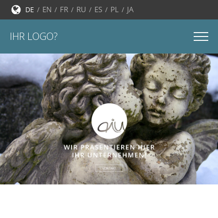
EN
FR
RU
ES
PL
JA
DE
IHR LOGO?